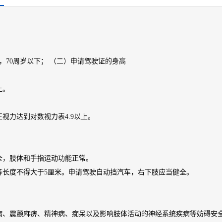
，70周岁以下； （二）申请驾驶证的身高
上。
视力达到对数视力表4.9以上。
全，肢体和手指运动功能正常。
等长度不得大于5厘米。申请驾驶自动挡汽车，右下肢应当健全。
病、震颤麻痹、精神病、痴呆以及影响肢体活动的神经系统疾病等妨碍安