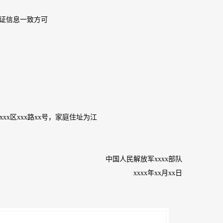
证信息一致方可
xxx区xxx路xx号，家庭住址为江
中国人民解放军xxxx部队
xxxx年xx月xx日